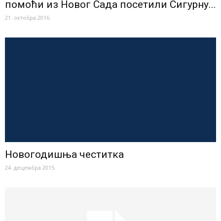
помоћи из Новог Сада посетили Сигурну...
21. октобра 2016.
Новогодишња честитка
24. децембра 2015.