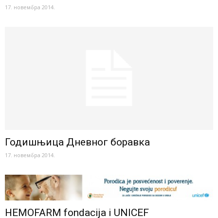
17. новембра 2014.
Годишњица Дневног боравка
17. новембра 2014.
HEMOFARM fondacija i UNICEF