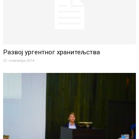
Развој ургентног хранитељства
25. новембра 2014.