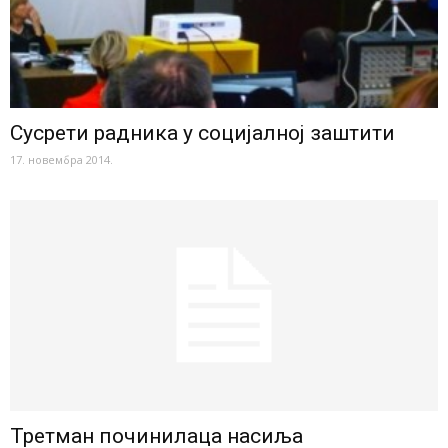
Сусрети радника у социјалној заштити
17. новембра 2014.
Третман починилаца насиља