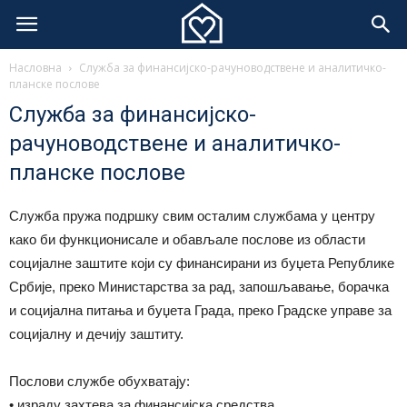
Насловна
Служба за финансијско-рачуноводствене и аналитичко-
планске послове
Служба за финансијско-
рачуноводствене и аналитичко-
планске послове
Служба пружа подршку свим осталим службама у центру
како би функционисале и обављалe послове из области
социјалне заштите који су финансирани из буџета Републике
Србије, преко Министарства за рад, запошљавање, борачка
и социјална питања и буџета Града, преко Градске управе за
социјалну и дечију заштиту.
Послови службе обухватају:
• израду захтева за финансијска средства