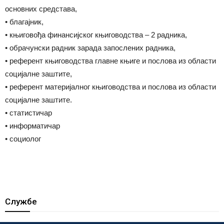
основних средстава,
• благајник,
• књиговођа финансијског књиговодства – 2 радника,
• обрачунски радник зарада запослених радника,
• референт књиговодства главне књиге и послова из области
социјалне заштите,
• референт материјалног књиговодства и послова из области
социјалне заштите.
• статистичар
• информатичар
• социолог
Службе