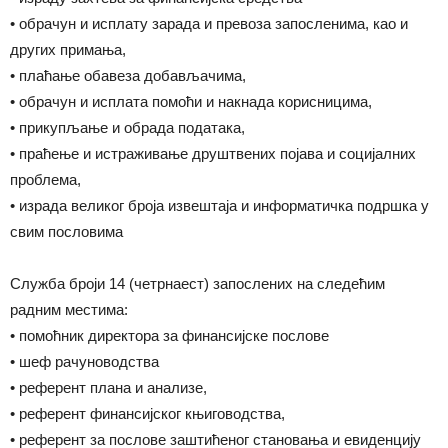
• обрачун и исплату зарада и превоза запосленима, као и
других примања,
• плаћање обавеза добављачима,
• обрачун и исплата помоћи и накнада корисницима,
• прикупљање и обрада података,
• праћење и истраживање друштвених појава и социјалних
проблема,
• израда великог броја извештаја и информатичка подршка у
свим пословима
Служба броји 14 (четрнаест) запослених на следећим
радним местима:
• помоћник директора за финансијске послове
• шеф рачуноводства
• референт плана и анализе,
• референт финансијског књиговодства,
• референт за послове заштићеног становања и евиденцију