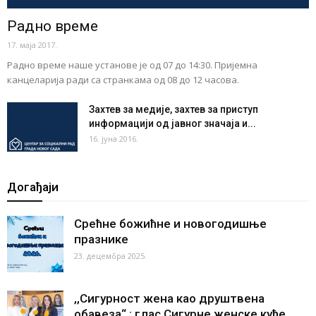
Радно време
17. маја 2017.
Радно време наше установе је од 07 до 14:30. Пријемна
канцеларија ради са странкама од 08 до 12 часова.
Захтев за медије, захтев за приступ
информацији од јавног значаја и...
16. јуна 2016.
Догађаји
Срећне божићне и новогодишње
празнике
23. децембра 2025.
,,Сигурност жена као друштвена
обавеза“ : глас Сигурне женске куће