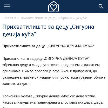
Насловна
Прихватилиште за децу „Сигурна дечија кућа“
Прихватилиште за децу „Сигурна
дечија кућа“
Прихватилиште за децу „СИГУРНА ДЕЧИЈА КУЋА“
Прихватилиште за децу „СИГУРНА ДЕЧИЈА КУЋА“
збрињава децу и младе угрожене породичним и животним
приликама. Њихов боравак је ограничен и привремен, до
разрешења кризне ситуације или проналаска трајнијег облика
заштите за дете.
Корисници услуга „Сигурне дечије куће“ су: деца жртве
насиља, напуштена, занемарена и злостављана деца, деца