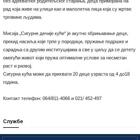
без адекватног родитељског старања, деца приморана на
рад која живе на улици као и малолетна лица која су жртве
трговине људима.
Мисија „Сигурне дечије куће“ је акутно збрињавање деце,
прекид насиља које трпе у породици, пружање подршке и
сарадња са другим институцијама а све у циљу да се детету
омогући живот који пружа оптималне услове за несметан
раст и развој.
Сигурна кућа може да прихвати 20 деце узраста од 4 до18
година.
Контакт телефон: 064/811-4066 и 021/ 452-497
Службе