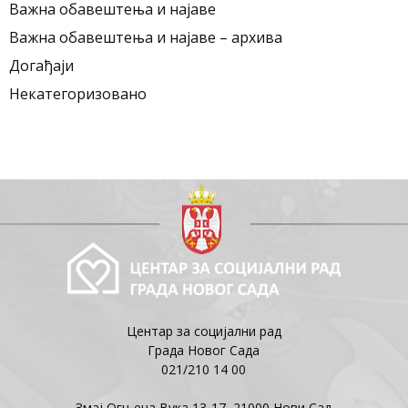
Важна обавештења и најаве
Важна обавештења и најаве – архива
Догађаји
Некатегоризовано
Центар за социјални рад
Града Новог Сада
021/210 14 00
Змај Огњена Вука 13-17, 21000 Нови Сад