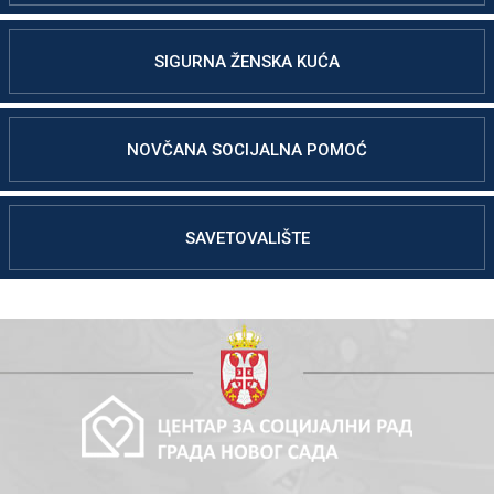
SIGURNA ŽENSKA KUĆA
NOVČANA SOCIJALNA POMOĆ
SAVETOVALIŠTE